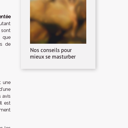
entée
utant
 sont
 que
és de
Nos conseils pour
mieux se masturber
t une
 d'une
 avis
l est
mment