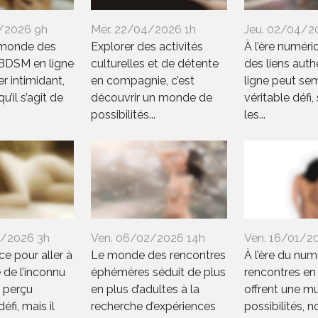
/2026 9h
Mer. 22/04/2026 1h
Jeu. 02/04/2
e monde des
Explorer des activités
À l’ère numériq
 BDSM en ligne
culturelles et de détente
des liens auth
r intimidant,
en compagnie, c’est
ligne peut se
u’il s’agit de
découvrir un monde de
véritable défi,
possibilités...
les...
2/2026 3h
Ven. 06/02/2026 14h
Ven. 16/01/2
ace pour aller à
Le monde des rencontres
À l’ère du num
 de l’inconnu
éphémères séduit de plus
rencontres en 
 perçu
en plus d’adultes à la
offrent une mu
fi, mais il
recherche d’expériences
possibilités,