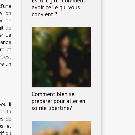
Escort girl : comment
avoir celle qui vous
d'une
convient ?
 l'on
on de
git de
r. La
ience
re et
C'est
re un
Comment bien se
préparer pour aller en
ou. Il
soirée libertine?
de la
s de
es et
if du