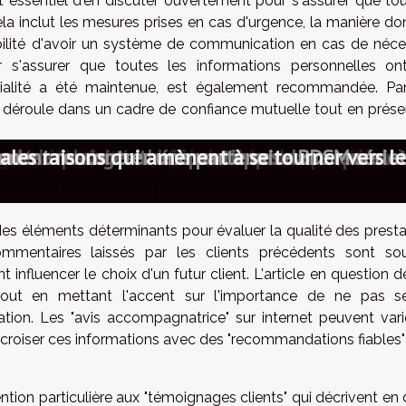
est essentiel d'en discuter ouvertement pour s'assurer que to
la inclut les mesures prises en cas d'urgence, la manière don
ibilité d'avoir un système de communication en cas de néces
ur s'assurer que toutes les informations personnelles on
tialité a été maintenue, est également recommandée. Pa
e déroule dans un cadre de confiance mutuelle tout en prése
conversation avec des femmes matures assuren
pales raisons qui amènent à se tourner vers le
des connexions authentiques sur des sites de
 communication efficace dans les premières 
ns les rencontres en ligne pour des aventu
s de messagerie anonymes facilitent les ren
iscrétion et sécurité dans les rencontres en
iger une annonce attirante sur un site de re
 des secrets pour captiver sur les sites de r
 dans le monde des rencontres éphémères en
avantages des communautés en ligne pour mot
contres audacieuses transforment les interac
r le meilleur site pour des rencontres libert
encontres matures peuvent enrichir votre v
s et le plaisir anal : conseils pour une premi
il, c’est séduire avant de discuter : l’art du 
s des massages thérapeutiques dans les rela
a sécurité sur les plateformes de rencontres 
entifier une bonne plateforme pour rencon
es rencontres spontanées renforcent les lien
 des activités culturelles et de détente en 
 le téléphone rose peut enrichir votre vie 
ration des nuances de la domination par tél
tres érotiques comment créer un profil irrés
uer avec l'amour après 60 ans : est-ce différ
ment rencontrer une partenaire BDSM sérieu
 recommandations
es éléments déterminants pour évaluer la qualité des presta
ommentaires laissés par les clients précédents sont so
influencer le choix d'un futur client. L'article en question d
tout en mettant l'accent sur l'importance de ne pas se
ion. Les "avis accompagnatrice" sur internet peuvent vari
de croiser ces informations avec des "recommandations fiables
tion particulière aux "témoignages clients" qui décrivent en 