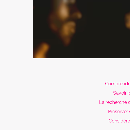
Comprendre 
Savoir i
La recherche 
Préserver 
Considére