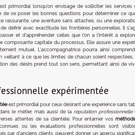
est primordial lorsqu'on envisage de solliciter les services 
ire de se poser les bonnes questions pour déterminer ce que
e rassurante, une aventure sans attaches, ou une explorati
 de définir avec exactitude les frontières personnelles. Il s'a
asser et d'appréhender celles que l'on a l'intérêt à explore
e composante capitale du processus. Elle assure une expér
tement mutuel. L'accompagnatrice pourra ainsi comprend
 veillant à ce que les limites de chacun soient respectées. 
ion des désirs prend tout son sens, permettant ainsi de viv
fessionnelle expérimentée
tée
est primordial pour ceux désirant une expérience sans tab
dans le métier, mais aussi de la
réputation professionnelle
erses attentes de sa clientèle. Pour entamer vos
méthode
econnues où les évaluations professionnelles sont visibl
és par d'anciens clients, peuvent donner un aperçu significat