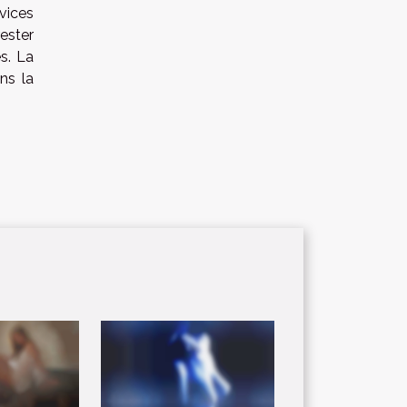
vices
ester
es. La
ns la