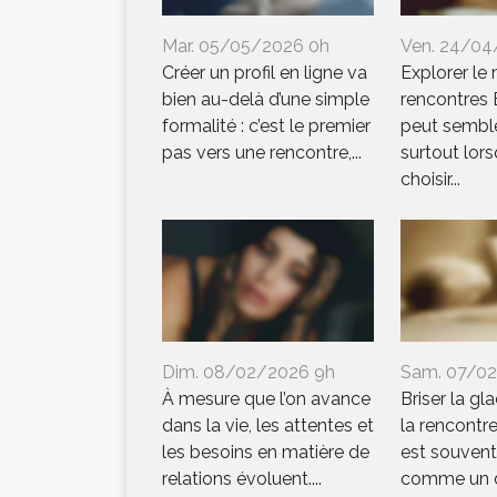
Mar. 05/05/2026 0h
Ven. 24/04
Créer un profil en ligne va
Explorer l
bien au-delà d’une simple
rencontres
formalité : c’est le premier
peut semble
pas vers une rencontre,...
surtout lorsq
choisir...
Dim. 08/02/2026 9h
Sam. 07/0
À mesure que l’on avance
Briser la gl
dans la vie, les attentes et
la rencontre
les besoins en matière de
est souvent
relations évoluent....
comme un dé