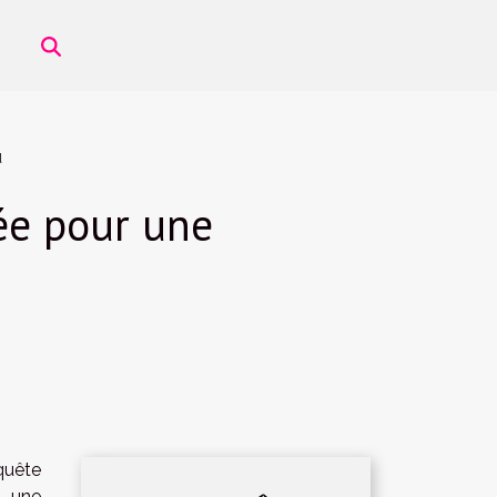
u
ée pour une
quête
r une