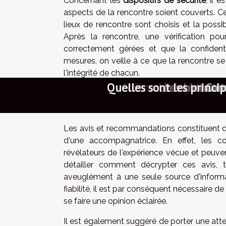
Concernant les
dispositifs de sécurité
, il 
aspects de la rencontre soient couverts. Ce
lieux de rencontre sont choisis et la poss
Après la rencontre, une vérification po
correctement gérées et que la confiden
mesures, on veille à ce que la rencontre s
l'intégrité de chacun.
Comment les services de 
Quelles sont les princi
Conseils pour créer 
Comment établir une
Comment naviguer da
Comment les groupe
Comment garantir d
Conseils pour réd
Séduction en ligne
Comment naviguer
Exploration des 
Comment les ren
Comment choisi
Comment les r
Les rencontre
Créer un prof
Les bienfait
Maximiser l
Comment id
Comment l
Explorer
Comment
Explo
Rencon
Reno
Com
Considérer les avis et
Les avis et recommandations constituent d
d'une accompagnatrice. En effet, les c
révélateurs de l'expérience vécue et peuvent 
détailler comment décrypter ces avis, 
aveuglément à une seule source d'informat
fiabilité, il est par conséquent nécessaire 
se faire une opinion éclairée.
Il est également suggéré de porter une atten