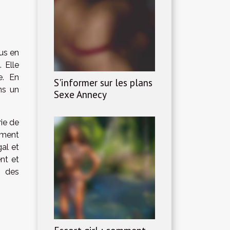
us en
 Elle
e. En
S'informer sur les plans
ns un
Sexe Annecy
rie de
ement
al et
nt et
t des