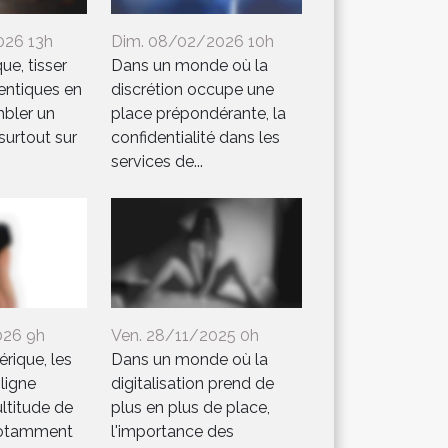
026 13h
Dim. 08/02/2026 10h
ue, tisser
Dans un monde où la
entiques en
discrétion occupe une
mbler un
place prépondérante, la
 surtout sur
confidentialité dans les
services de...
026 9h
Ven. 28/11/2025 0h
érique, les
Dans un monde où la
ligne
digitalisation prend de
ltitude de
plus en plus de place,
 notamment
l'importance des