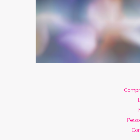
Compre
L
Perso
Con