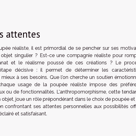
s attentes
pée réaliste, il est primordial de se pencher sur ses motiva
 objet singulier ? Est-ce une compagnie réaliste pour romp
tisanat et le réalisme poussé de ces créations ? Le proc
ape décisive : il permet de déterminer les caractérist
e mieux à ses besoins. Que l'on cherche un soutien émotionn
 chaque usage de la poupée réaliste impose des préfér
iaux ou de fonctionnalités. L'anthropomorphisme, cette tenda
n objet, joue un rôle prépondérant dans le choix de poupée et
n confrontant ses attentes personnelles aux possibilités off
clairé et satisfaisant.