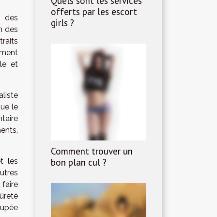
Quels sont les services
offerts par les escort
s des
girls ?
un des
raits
dement
le et
liste
ue le
taire
ents,
Comment trouver un
bon plan cul ?
t les
autres
 faire
ûreté
oupée