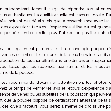
 prépondérant lorsqu'il s'agit de répondre aux attente
lus authentiques. La qualité visuelle est, sans nul doute, l'
ée, incluant des détails tels que la ressemblance avec les t
n des expressions faciales. L'expérience utilisateur est gran
 poupée semble réelle, plus l'interaction paraîtra naturel
iles sont également primordiales. La technologie poupée réa
ancés qui imitent les textures de la peau humaine, tandis q
eproduction de toucher, offrant ainsi une dimension supplémen
tives, telles que les réponses aux stimuli et les mouvem
nomie de la poupée.
 il est recommandé d'examiner attentivement les photos e
enez le temps de vérifier les avis et retours d'expérience d'
sence de veines ou les subtilités de la coloration qui peuvent
t que la poupée dispose de certifications attestant de la s
ant ces divers facteurs, vous serez à même de choisir une p