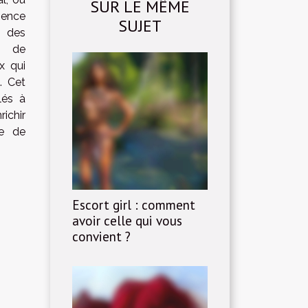
SUR LE MÊME
ience
SUJET
é des
l de
x qui
. Cet
lés à
richir
te de
Escort girl : comment
avoir celle qui vous
convient ?