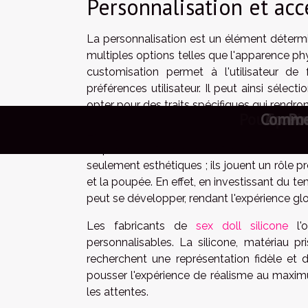
Personnalisation et acc
La personnalisation est un élément détermin
multiples options telles que l'apparence p
customisation permet à l'utilisateur d
préférences utilisateur. Il peut ainsi sélec
opter pour des traits spécifiques qui rendro
Les sites de rencontre
Exploration de la cult
Exploration des avant
Exploration des te
Exploration des a
Comment les jeux 
Explorez les strat
Exploration des t
Impact culturel 
Quelles innovat
Exploration de
Exploration de
Comment les je
Exploration de
Explorez les 
Exploration d
Exploration 
Quelles inn
Comment les 
Exploration
Débutants e
Exploratio
Quelles so
Explorer l
Explorati
Pourquoi 
Explorati
Les tenda
Du sexe 
Explorat
Comment
Explore
Commen
Guide 
Explor
Accomp
Commen
Comme
Évite
Comm
Que
Esc
3 c
Po
Qu
Le
Qu
Q
L'ajout d'accessoires poupée, comme des
l'expérience et à rendre l'interaction avec
seulement esthétiques ; ils jouent un rôle pr
et la poupée. En effet, en investissant du 
peut se développer, rendant l'expérience glo
Les fabricants de
sex doll silicone
l'o
personnalisables. La silicone, matériau pr
recherchent une représentation fidèle et 
pousser l'expérience de réalisme au maxi
les attentes.