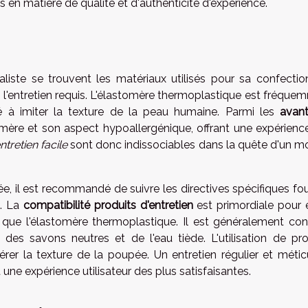
s en matière de qualité et d'authenticité d'expérience.
iste se trouvent les matériaux utilisés pour sa confection
 et l'entretien requis. L'élastomère thermoplastique est fréqu
cité à imiter la texture de la peau humaine. Parmi les
avan
ymère et son aspect hypoallergénique, offrant une expérience
ntretien facile
sont donc indissociables dans la quête d'un m
e, il est recommandé de suivre les directives spécifiques fou
e. La
compatibilité produits d'entretien
est primordiale pour é
que l'élastomère thermoplastique. Il est généralement cons
e des savons neutres et de l'eau tiède. L'utilisation de pro
érer la texture de la poupée. Un entretien régulier et métic
t une expérience utilisateur des plus satisfaisantes.