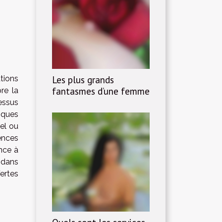
Les plus grands
tions
fantasmes d’une femme
re la
essus
iques
el ou
ences
nce à
 dans
ertes