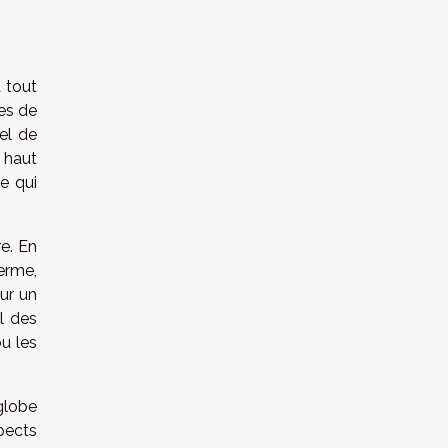
 tout
es de
el de
s haut
e qui
e. En
erme,
our un
l des
ou les
globe
pects