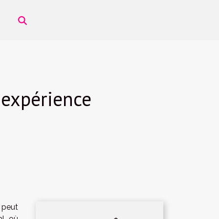
 expérience
peut
l, où