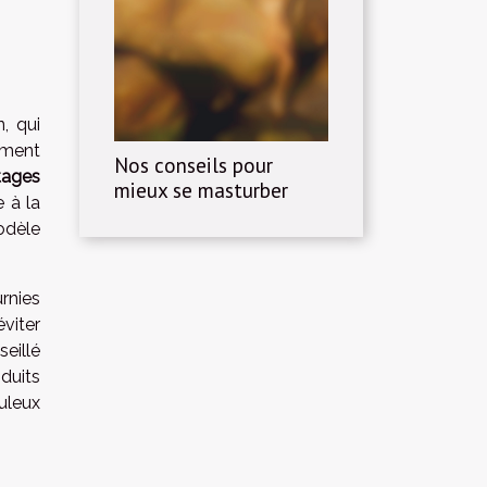
, qui
emment
Nos conseils pour
tages
mieux se masturber
 à la
odèle
rnies
viter
eillé
duits
uleux