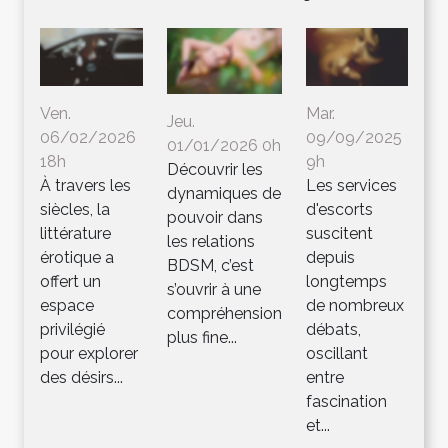
Ven.
Mar.
Jeu.
06/02/2026
09/09/2025
01/01/2026 0h
18h
9h
Découvrir les
À travers les
Les services
dynamiques de
siècles, la
d'escorts
pouvoir dans
littérature
suscitent
les relations
érotique a
depuis
BDSM, c’est
offert un
longtemps
s’ouvrir à une
espace
de nombreux
compréhension
privilégié
débats,
plus fine...
pour explorer
oscillant
des désirs...
entre
fascination
et...