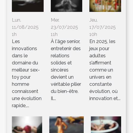
Lun.
Mer.
Jeu.
11/08/2025
23/07/2025
17/07/2025
1h
11h
10h
Les
À l'âge senior,
En 2025, les
innovations
entretenir des
jeux pour
dans le
relations
adultes
domaine du
solides et
s’affirment
meilleur sex-
sincères
comme un
toy pour
devient un
univers en
homme
véritable pilier
constante
connaissent
du bien-être.
évolution, où
une évolution
Il...
innovation et...
rapide,...