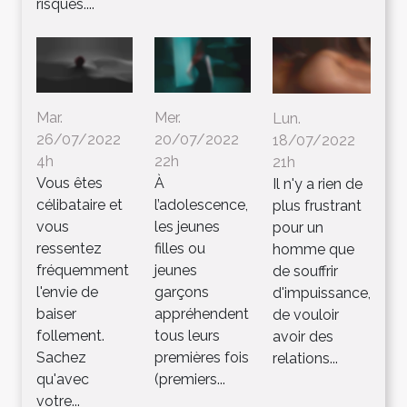
risques....
Mar.
Mer.
Lun.
26/07/2022
20/07/2022
18/07/2022
4h
22h
21h
Vous êtes
À
Il n'y a rien de
célibataire et
l’adolescence,
plus frustrant
vous
les jeunes
pour un
ressentez
filles ou
homme que
fréquemment
jeunes
de souffrir
l'envie de
garçons
d'impuissance,
baiser
appréhendent
de vouloir
follement.
tous leurs
avoir des
Sachez
premières fois
relations...
qu'avec
(premiers...
votre...