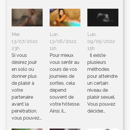
Mer.
Lun.
Lun.
13/07/2022
13/06/2022
09/05/2022
23h
11h
15h
Si vous
Pour mieux
Il existe
désirez jouir
vous sentir au
plusieurs
en solo ou
cours de vos
méthodes
donner plus
journées de
pour atteindre
de plaisir à
sorties, cela
un certain
votre
dépend
niveau de
partenaire
souvent de
plaisir sexuel.
avant la
votre hôtesse.
Vous pouvez
pénétration,
Ainsi, il...
décider...
vous pouvez...