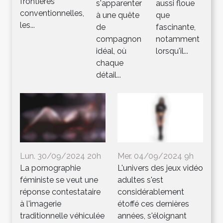
frontières
s'apparenter
aussi floue
conventionnelles,
à une quête
que
les...
de
fascinante,
compagnon
notamment
idéal, où
lorsqu'il...
chaque
détail...
Lun. 30/09/2024 20h
Mer. 04/09/2024 9h
La pornographie
L'univers des jeux vidéo
féministe se veut une
adultes s'est
réponse contestataire
considérablement
à l'imagerie
étoffé ces dernières
traditionnelle véhiculée
années, s'éloignant