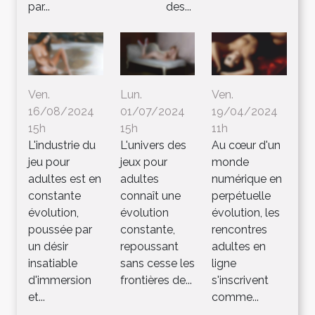
par...
des...
Ven.
Lun.
Ven.
16/08/2024
01/07/2024
19/04/2024
15h
15h
11h
L'industrie du
L'univers des
Au cœur d'un
jeu pour
jeux pour
monde
adultes est en
adultes
numérique en
constante
connaît une
perpétuelle
évolution,
évolution
évolution, les
poussée par
constante,
rencontres
un désir
repoussant
adultes en
insatiable
sans cesse les
ligne
d'immersion
frontières de...
s'inscrivent
et...
comme...