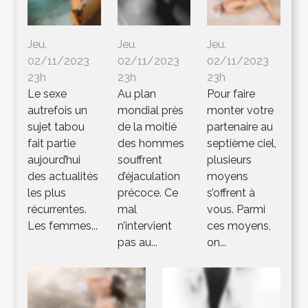
Jeu.
Jeu.
Jeu.
02/11/2023
02/11/2023
02/11/2023
23h
23h
23h
Le sexe
Au plan
Pour faire
autrefois un
mondial près
monter votre
sujet tabou
de la moitié
partenaire au
fait partie
des hommes
septième ciel,
aujourd’hui
souffrent
plusieurs
des actualités
d’éjaculation
moyens
les plus
précoce. Ce
s’offrent à
récurrentes.
mal
vous. Parmi
Les femmes...
n’intervient
ces moyens,
pas au...
on...