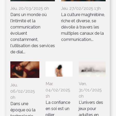
Jeu. 20/03/2025 0h
Jeu. 27/02/2025 13h
Dans un monde où
La culture maghrébine,
l'intimité et la
riche et diverse, se
communication
dévoile à travers les
évoluent
multiples canaux de la
constamment,
communication...
l'utilisation des services
de dial...
Mar.
Ven.
Jeu.
04/02/2025
31/01/2025
06/02/2025
1h
0h
0h
La confiance
L'univers des
Dans une
en soi est un
jeux pour
époque où la
pilier
adultes en