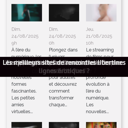
Dim.
Dim.
Jeu.
24/08/2025
24/08/2025
21/08/2025
9h
0h
10h
À l’ère du
Plongez dans
Le streaming
numérique, les
l’univers
de films pour
Que faut-il savoir sur l’éjaculation précoce ?
Comment assouvir ses désirs sexuels sans se
Exploration de l'impact du regard masculin
Quels sont les services offerts par les escort
Exploration des avantages des plateformes
Impact culturel et social des vidéos adultes
Exploration des avantages des plateformes
Exploration des avantages relationnels des
Explorez les tendances actuelles des hôtels
Comment les services d'escorts influencent-
Les meilleurs sites de rencontres libertines
Comment les jeux porno influencent-ils les
Explorer l'impact de la confiance en soi sur
Guide complet pour débutants sur les jeux
Comment cultiver des relations durables à
Exploration des tabous et plaisirs dans les
3 conseils clés pour rencontrer une femme
Les tendances actuelles dans le streaming
Quels sont les critères d’acceptation d’une
Exploration des avantages des jeux vidéo
Pourquoi opter pour un site webcam pour
Que savoir sur la communauté des trans ?
Accompagnatrice a Milano: cosa comporta
Exploration des tendances actuelles dans
Exploration des tendances actuelles dans
Pourquoi faire des rencontres coquines et
Les sites de rencontres gay : avantages et
Débutants en rapports sexuels : n’oubliez
Exploration des désirs cachés à travers la
Escort girl : comment avoir celle qui vous
Comment choisir sa poupée réaliste pour
Exploration des tendances des jeux pour
Exploration des tendances des jeux pour
Explorer l'évolution du téléphone rose à
Quelles sont les particularités d'un blog
Comment travailler de chez soi avec des
Les plus grands fantasmes d’une femme
Comment bien se préparer pour aller en
Quelques conseils pour réussir le doigté
Exploration des dynamiques de pouvoir
Exploration de la culture maghrébine à
Quels sont les différents avantages des
Le plug anal : un sextoy de plus en plus
Les meilleurs sports pour augmenter sa
Du sexe au tel : comment réussir à jouir
Exploration de la réalité virtuelle dans
Explorez les stratégies pour maximiser
Comment faire l’amour au téléphone ?
Quelles sont les différentes pratiques
Nos conseils pour mieux se masturber
Comment les jeux érotiques peuvent
Exploration des motivations derrière
Quelles innovations récentes dans le
Comment faire l’amour à sa femme ?
S'informer sur les plans Sexe Annecy
Passez des nuits de sexe inoubliable
Quelles innovations technologiques
Tel rose avec une travestie sexuelle
Comment trouver un bon plan cul ?
Comment trouver un bar dédié aux
Éviter les pièges juridiques lors de
Que faut-il savoir du cunnilingus ?
SexCams ou webcam sexe gratuit :
L’essentiel à savoir sur la fellation
Plan cul : comment le trouver ?
Pourquoi utiliser Virilblue ?
relations
captivant des
adultes
adultes en 2024 : Immersion et innovation
l'interaction dans un jeu de rôle adulte ?
propulsent les jeux hentai aujourd'hui ?
Comment chatter avec des camgirls en
interactives de webcams pour adultes
renforcer la complicité dans le couple
tendances technologiques actuelles ?
les parodies hentai de séries animées
l'utilisation des services de dial sexe
critères de choix pour une meilleure
travers les services de conversation
sur les communautés maghrébines
dans la pornographie féministe
de chat anonymes pour adultes
meilleur sex-toy pour homme ?
adultes par rapport aux vidéos
l'univers des jeux pour adultes
à thème érotique en France
rencontres adultes en ligne
pas d’avoir ces accessoires
ils la perception sociale ?
porno gratuit asiatique ?
une expérience optimale
transsexuels en France ?
les jeux porno et hentai
dans les relations BDSM
petites amies virtuelles
comment s’y prendre ?
avec une vraie nana ?
la sexualité féminine
de films pour adultes
l'échange de nudes ?
littérature érotique
l'ère du numérique
lignes érotiques ?
soirée libertine?
adultes en 2025
questo lavoro ?
porno en ligne
l'âge senior ?
sexuelles ?
convient ?
déplacer ?
demandé.
hôtesse ?
sextoys?
adulte ?
soumise
girls ?
libido
prennent de
jeux de rôle
connaît une
nouvelles
pour adultes
profonde
traditionnelles
téléphonique
expérience
direct
formes
et découvrez
évolution à
fascinantes.
comment
l’ère du
Les petites
transformer
numérique.
amies
chaque...
Les
virtuelles...
nouvelles...