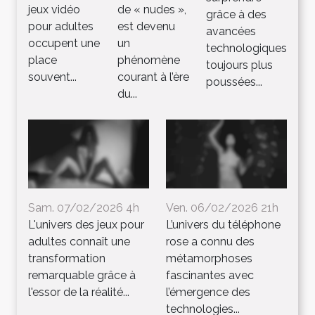
jeux vidéo
de « nudes »,
grâce à des
pour adultes
est devenu
avancées
occupent une
un
technologiques
place
phénomène
toujours plus
souvent...
courant à l’ère
poussées...
du...
Sam. 07/02/2026 4h
Ven. 06/02/2026 21h
L'univers des jeux pour
L’univers du téléphone
adultes connaît une
rose a connu des
transformation
métamorphoses
remarquable grâce à
fascinantes avec
l'essor de la réalité...
l’émergence des
technologies...