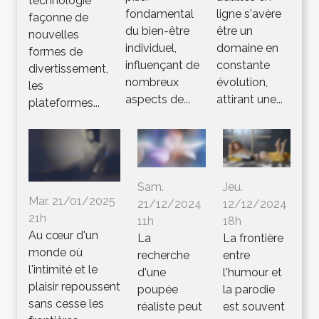
technologie
fondamental
ligne s'avère
façonne de
du bien-être
être un
nouvelles
individuel,
domaine en
formes de
influençant de
constante
divertissement,
nombreux
évolution,
les
aspects de...
attirant une...
plateformes...
Sam.
Jeu.
Mar. 21/01/2025
21/12/2024
12/12/2024
21h
11h
18h
Au cœur d'un
La
La frontière
monde où
recherche
entre
l'intimité et le
d'une
l'humour et
plaisir repoussent
poupée
la parodie
sans cesse les
réaliste peut
est souvent