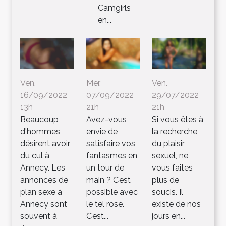
Camgirls
en...
Ven.
Mer.
Ven.
16/09/2022
07/09/2022
29/07/2022
13h
21h
21h
Beaucoup
Avez-vous
Si vous êtes à
d'hommes
envie de
la recherche
désirent avoir
satisfaire vos
du plaisir
du cul à
fantasmes en
sexuel, ne
Annecy. Les
un tour de
vous faites
annonces de
main ? C’est
plus de
plan sexe à
possible avec
soucis. Il
Annecy sont
le tel rose.
existe de nos
souvent à
C’est...
jours en...