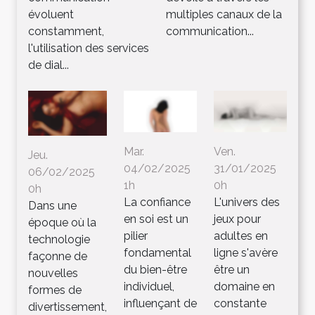
évoluent
multiples canaux de la
constamment,
communication...
l'utilisation des services
de dial...
Mar.
Ven.
Jeu.
04/02/2025
31/01/2025
06/02/2025
1h
0h
0h
La confiance
L'univers des
Dans une
en soi est un
jeux pour
époque où la
pilier
adultes en
technologie
fondamental
ligne s'avère
façonne de
du bien-être
être un
nouvelles
individuel,
domaine en
formes de
influençant de
constante
divertissement,