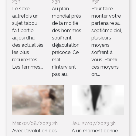
23h
23h
23h
Le sexe
Au plan
Pour faire
autrefois un
mondial près
monter votre
sujet tabou
de la moitié
partenaire au
fait partie
des hommes
septième ciel,
aujourd’hui
souffrent
plusieurs
des actualités
d’éjaculation
moyens
les plus
précoce. Ce
s’offrent à
récurrentes.
mal
vous. Parmi
Les femmes...
n’intervient
ces moyens,
pas au...
on...
Mer. 02/08/2023 2h
Jeu. 27/07/2023 3h
Avec l'évolution des
À un moment donné