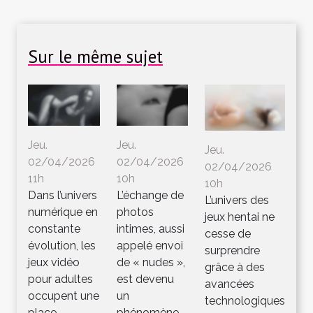
Sur le même sujet
Jeu.
Jeu.
Jeu.
02/04/2026
02/04/2026
02/04/2026
11h
10h
10h
Dans l’univers
L’échange de
L’univers des
numérique en
photos
jeux hentai ne
constante
intimes, aussi
cesse de
évolution, les
appelé envoi
surprendre
jeux vidéo
de « nudes »,
grâce à des
pour adultes
est devenu
avancées
occupent une
un
technologiques
place
phénomène