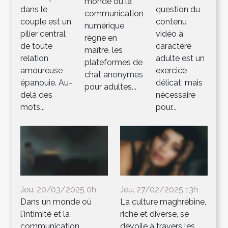
monde où la
dans le
question du
communication
couple est un
contenu
numérique
pilier central
vidéo à
règne en
de toute
caractère
maître, les
relation
adulte est un
plateformes de
amoureuse
exercice
chat anonymes
épanouie. Au-
délicat, mais
pour adultes...
delà des
nécessaire
mots...
pour...
Jeu. 20/03/2025 0h
Jeu. 27/02/2025 13h
Dans un monde où
La culture maghrébine,
l'intimité et la
riche et diverse, se
communication
dévoile à travers les