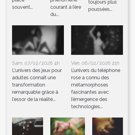
toujours plus
souvent...
courant à l’ère
poussées...
du...
Sam. 07/02/2026 4h
Ven. 06/02/2026 21h
L'univers des jeux pour
L’univers du téléphone
adultes connaît une
rose a connu des
transformation
métamorphoses
remarquable grâce à
fascinantes avec
l'essor de la réalité...
l’émergence des
technologies...