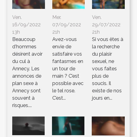
Ven.
Mer.
Ven.
16/09/2022
07/09/2022
29/07/2022
13h
21h
21h
Beaucoup
Avez-vous
Si vous êtes à
d'hommes
envie de
la recherche
désirent avoir
satisfaire vos
du plaisir
du cul à
fantasmes en
sexuel, ne
Annecy. Les
un tour de
vous faites
annonces de
main ? C’est
plus de
plan sexe à
possible avec
soucis. Il
Annecy sont
le tel rose.
existe de nos
souvent à
C’est...
jours en...
risques....