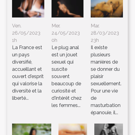
Ven.
Mer.
Mar.
26/05/2023
24/05/2023
28/03/2023
1h
0h
23h
La France est
Le plug anal
Il existe
un pays
est un jouet
plusieurs
diversifié,
sexuel qui
manières de
accueillant et
suscite
se donner du
ouvert d'esprit
souvent
plaisir
qui valorise la
beaucoup de
sexuellement.
diversité et la
curiosité et
Pour une vie
liberté...
d'intérêt chez
de
les femmes...
masturbation
épanouie, il...