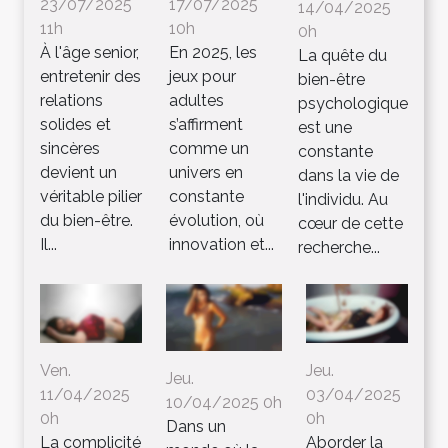
23/07/2025
17/07/2025
14/04/2025
11h
10h
0h
À l'âge senior,
En 2025, les
La quête du
entretenir des
jeux pour
bien-être
relations
adultes
psychologique
solides et
s’affirment
est une
sincères
comme un
constante
devient un
univers en
dans la vie de
véritable pilier
constante
l'individu. Au
du bien-être.
évolution, où
cœur de cette
Il...
innovation et...
recherche...
Ven.
Jeu.
Jeu.
11/04/2025
03/04/2025
10/04/2025 0h
0h
0h
Dans un
La complicité
Aborder la