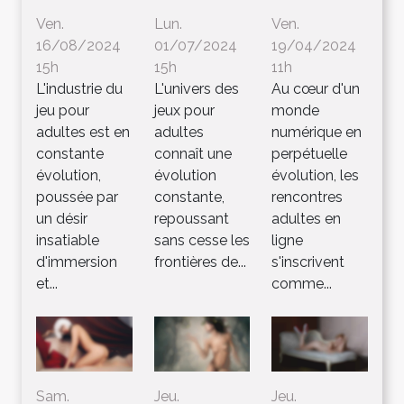
Ven.
Lun.
Ven.
16/08/2024
01/07/2024
19/04/2024
15h
15h
11h
L'industrie du
L'univers des
Au cœur d'un
jeu pour
jeux pour
monde
adultes est en
adultes
numérique en
constante
connaît une
perpétuelle
évolution,
évolution
évolution, les
poussée par
constante,
rencontres
un désir
repoussant
adultes en
insatiable
sans cesse les
ligne
d'immersion
frontières de...
s'inscrivent
et...
comme...
Sam.
Jeu.
Jeu.