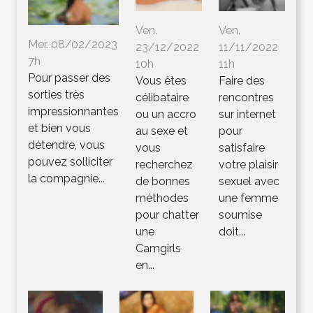
Ven.
Ven.
Mer. 08/02/2023
23/12/2022
11/11/2022
7h
10h
11h
Pour passer des
Vous êtes
Faire des
sorties très
célibataire
rencontres
impressionnantes
ou un accro
sur internet
et bien vous
au sexe et
pour
détendre, vous
vous
satisfaire
pouvez solliciter
recherchez
votre plaisir
la compagnie...
de bonnes
sexuel avec
méthodes
une femme
pour chatter
soumise
une
doit...
Camgirls
en...