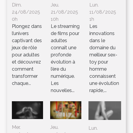
Dim.
Jeu.
Lun.
24/08/2025
21/08/2025
11/08/2025
0h
10h
1h
Plongez dans
Le streaming
Les
l’univers
de films pour
innovations
captivant des
adultes
dans le
jeux de rôle
connaît une
domaine du
pour adultes
profonde
meilleur sex-
et découvrez
évolution à
toy pour
comment
l’ère du
homme
transformer
numérique.
connaissent
chaque...
Les
une évolution
nouvelles...
rapide,...
Mer.
Jeu.
Lun.