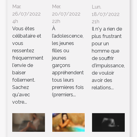
Mar.
Mer.
Lun.
26/07/2022
20/07/2022
18/07/2022
4h
22h
21h
Vous êtes
À
Il n'y a rien de
célibataire et
l’adolescence,
plus frustrant
vous
les jeunes
pour un
ressentez
filles ou
homme que
fréquemment
jeunes
de souffrir
l'envie de
garçons
d'impuissance,
baiser
appréhendent
de vouloir
follement.
tous leurs
avoir des
Sachez
premières fois
relations...
qu'avec
(premiers...
votre...